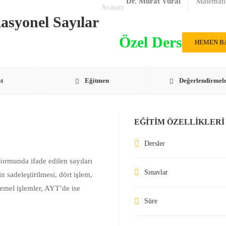
Dr. Murat Vural
Matemati
syonel Sayılar
Özel Ders
HEMEN B
t
Eğitmen
Değerlendirmel
EĞITIM ÖZELLIKLERI
Dersler
formunda ifade edilen sayıları
Sınavlar
 sadeleştirilmesi, dört işlem,
temel işlemler, AYT’de ise
Süre