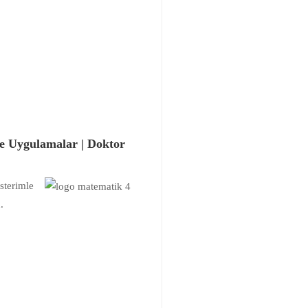
ve Uygulamalar | Doktor
österimle
.