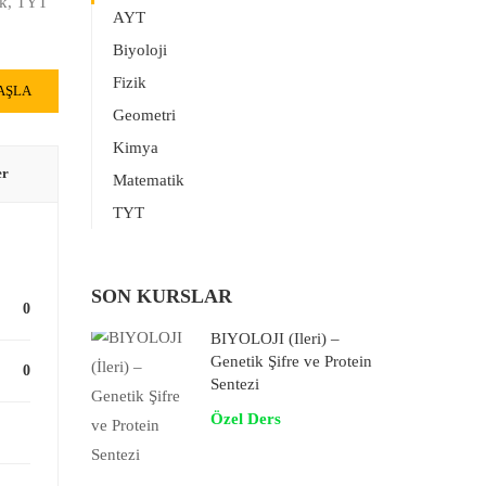
k
,
TYT
AYT
Biyoloji
Fizik
AŞLA
Geometri
Kimya
er
Matematik
TYT
SON KURSLAR
0
BİYOLOJİ (İleri) –
Genetik Şifre ve Protein
0
Sentezi
Özel Ders