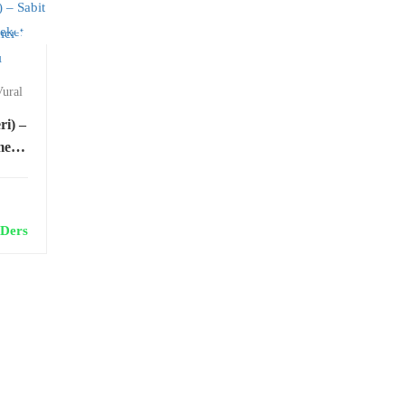
Vural
ri) –
meli
t
 Ders