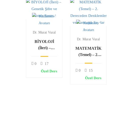
Dr. Murat Vural
Dr. Murat Vural
BİYOLOJİ
(İleri) –
MATEMATİK
Genetik Şifre
(Temel) – 2.
ve Protein
Dereceden
0
17
Sentezi
Denklemler ve
0
15
Özel Ders
Karmaşık
Özel Ders
Sayılar