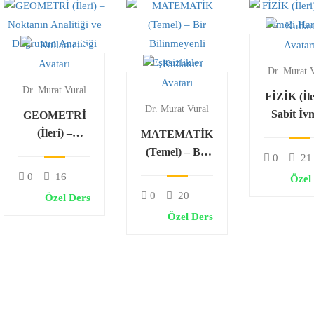
Dr. Murat 
Dr. Murat Vural
FİZİK (İle
Dr. Murat Vural
Sabit İv
GEOMETRİ
Hareke
(İleri) –
MATEMATİK
Noktanın
(Temel) – Bir
0
21
Analitiği ve
Bilinmeyenli
0
16
Özel
Doğrunun
Eşitsizlikler
0
20
Özel Ders
Analitiği
Özel Ders