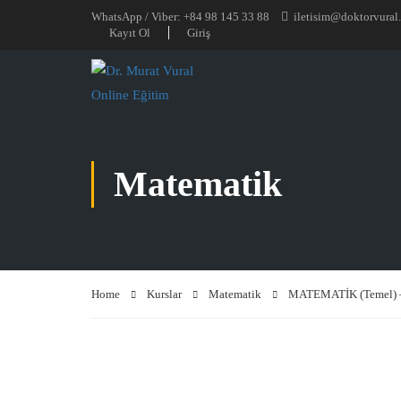
WhatsApp / Viber: +84 98 145 33 88
iletisim@doktorvural
Kayıt Ol
Giriş
Matematik
Home
Kurslar
Matematik
MATEMATİK (Temel) – 