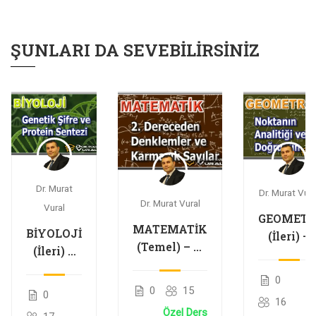
ŞUNLARI DA SEVEBILIRSINIZ
Dr. Murat
Dr. Murat Vura
Dr. Murat Vural
Vural
GEOMETR
MATEMATİK
BİYOLOJİ
(İleri) –
(Temel) – 2.
(İleri) –
Noktanı
Dereceden
Genetik
Analitiği
0
Denklemler
Şifre ve
ve
0
15
0
ve Karmaşık
16
Protein
Doğrunu
Özel Ders