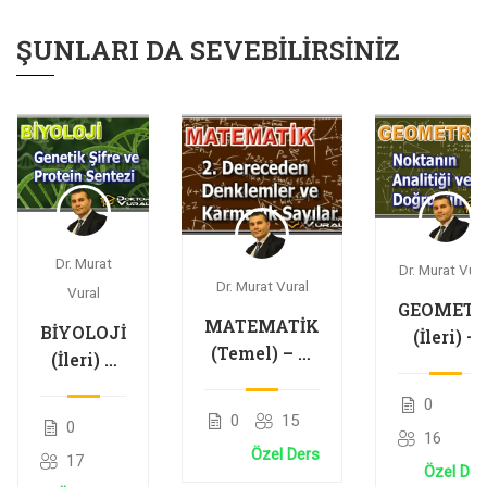
ŞUNLARI DA SEVEBILIRSINIZ
Dr. Murat
Dr. Murat Vura
Dr. Murat Vural
Vural
GEOMETR
MATEMATİK
BİYOLOJİ
(İleri) –
(Temel) – 2.
(İleri) –
Noktanı
Dereceden
Genetik
Analitiği
0
Denklemler
Şifre ve
ve
0
15
0
ve Karmaşık
16
Protein
Doğrunu
Özel Ders
Sayılar
17
Sentezi
Analitiği
Özel Der