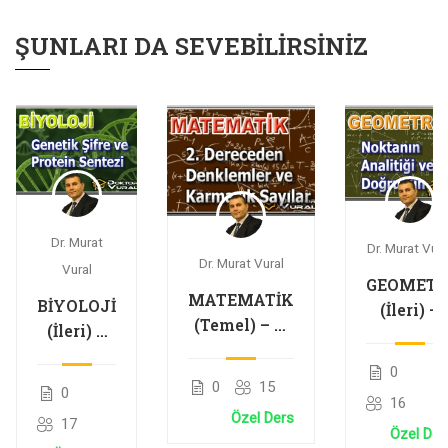
ŞUNLARI DA SEVEBILIRSINIZ
Dr. Murat
Dr. Murat Vura
Dr. Murat Vural
Vural
GEOMETR
MATEMATİK
BİYOLOJİ
(İleri) –
(Temel) – 2.
(İleri) –
Noktanı
Dereceden
Genetik
Analitiği
0
Denklemler
Şifre ve
ve
0
15
0
ve Karmaşık
16
Protein
Doğrunu
Özel Ders
Sayılar
17
Sentezi
Analitiği
Özel Der