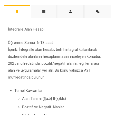
İntegralle Alan Hesabı
Öğrenme Süresi: 6-18 saat
İçerik: İntegralle alan hesabı, belirli integral kullanılarak
düzlemdeki alanların hesaplanmasını inceleyen konudur.
2025 müfredatında, pozitif/negatif alanlar, eğriler arası
alan ve uygulamalar yer alır. Bu konu yalnızca AYT
müfredatında bulunur.
Temel Kavramlar:
Alan Tanımı (∫[a,b] |f(x)|dx)
Pozitif ve Negatif Alanlar