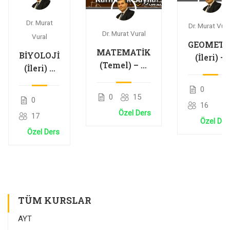
Dr. Murat
Dr. Murat Vura
Dr. Murat Vural
Vural
GEOMETR
MATEMATİK
BİYOLOJİ
(İleri) –
(Temel) – 2.
(İleri) –
Noktanı
Dereceden
Genetik
Analitiği
0
Denklemler
Şifre ve
ve
0
15
0
ve Karmaşık
16
Protein
Doğrunu
Özel Ders
Sayılar
17
Sentezi
Analitiği
Özel Der
Özel Ders
TÜM KURSLAR
AYT