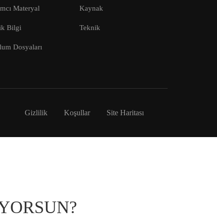
ımcı Materyal
Kaynak
k Bilgi
Teknik
lum Dosyaları
Gizlilik
Koşullar
Site Haritası
IYORSUN?