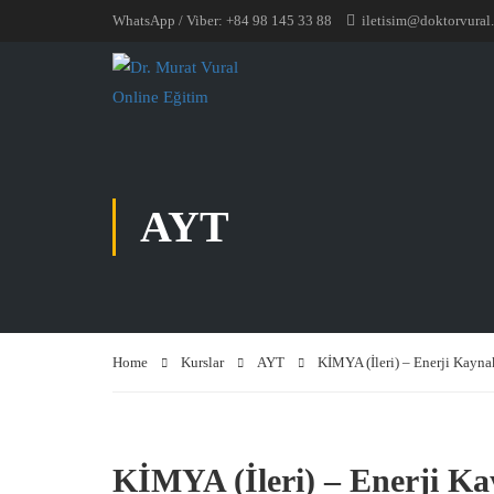
WhatsApp / Viber: +84 98 145 33 88
iletisim@doktorvural
AYT
Home
Kurslar
AYT
KİMYA (İleri) – Enerji Kayna
KİMYA (İleri) – Enerji Kay