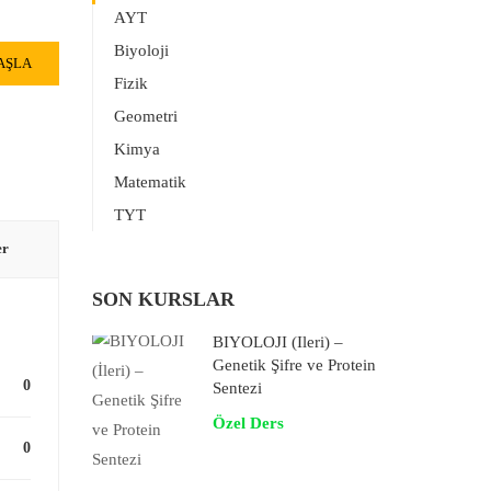
AYT
Biyoloji
AŞLA
Fizik
Geometri
Kimya
Matematik
TYT
er
SON KURSLAR
BİYOLOJİ (İleri) –
Genetik Şifre ve Protein
0
Sentezi
Özel Ders
0