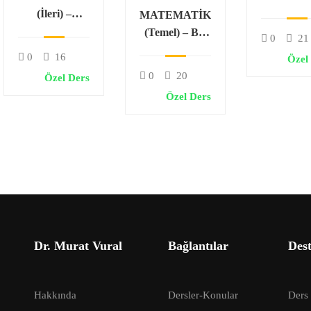
Hareke
(İleri) –
MATEMATİK
Noktanın
(Temel) – Bir
0
21
Analitiği ve
Bilinmeyenli
0
16
Özel
Doğrunun
Eşitsizlikler
0
20
Özel Ders
Analitiği
Özel Ders
Dr. Murat Vural
Bağlantılar
Des
Hakkında
Dersler-Konular
Ders 