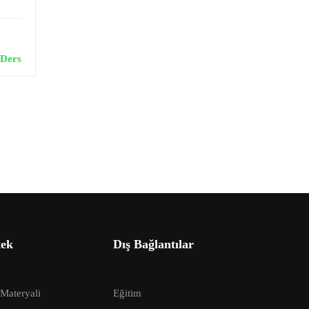
t
 Ders
tek
Dış Bağlantılar
Materyali
Eğitim