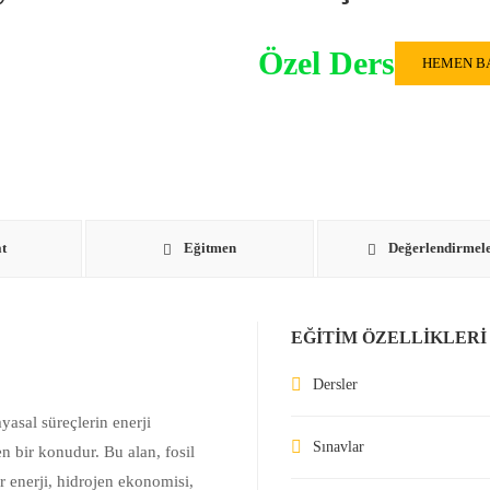
Özel Ders
HEMEN B
t
Eğitmen
Değerlendirmel
EĞITIM ÖZELLIKLERI
Dersler
yasal süreçlerin enerji
Sınavlar
n bir konudur. Bu alan, fosil
er enerji, hidrojen ekonomisi,