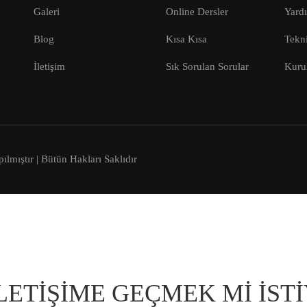
Galeri
Online Dersler
Yard
Blog
Kısa Kısa
Tekni
İletişim
Sık Sorulan Sorular
Kuru
lmıştır | Bütün Hakları Saklıdır
LETIŞIME GEÇMEK MI İST