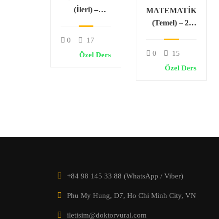
(İleri) –
MATEMATİK
Genetik Şifre
(Temel) – 2.
ve Protein
Dereceden
0
17
Sentezi
Denklemler ve
0
15
Özel Ders
Karmaşık
Özel Ders
Sayılar
+84 98 145 33 88 (WhatsApp / Viber)
Phu My Hung, D7, Ho Chi Minh City, VN
iletisim@doktorvural.com