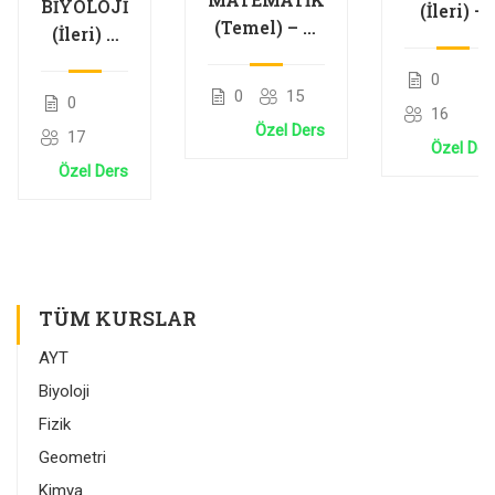
BİYOLOJİ
(İleri) –
(Temel) – 2.
(İleri) –
Noktanı
Dereceden
Genetik
Analitiği
0
Denklemler
Şifre ve
ve
0
15
0
ve Karmaşık
16
Protein
Doğrunu
Özel Ders
Sayılar
17
Sentezi
Analitiği
Özel Der
Özel Ders
TÜM KURSLAR
AYT
Biyoloji
Fizik
Geometri
Kimya