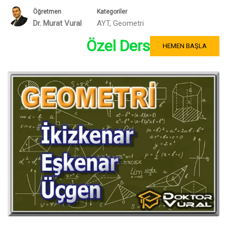
Öğretmen
Kategoriler
Dr. Murat Vural
AYT
,
Geometri
Özel Ders
HEMEN BAŞLA