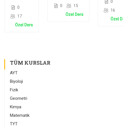
0
Denklemler
Şifre ve
ve
0
15
0
ve Karmaşık
16
Protein
Doğrunu
Özel Ders
Sayılar
17
Sentezi
Analitiği
Özel Der
Özel Ders
TÜM KURSLAR
AYT
Biyoloji
Fizik
Geometri
Kimya
Matematik
TYT