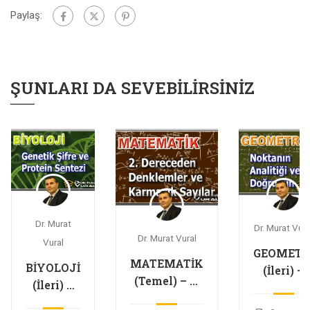
Paylaş:
ŞUNLARI DA SEVEBILIRSINIZ
Dr. Murat
Dr. Murat Vura
Dr. Murat Vural
Vural
GEOMETR
MATEMATİK
BİYOLOJİ
(İleri) –
(Temel) – 2.
(İleri) –
Noktanı
Dereceden
Genetik
Analitiği