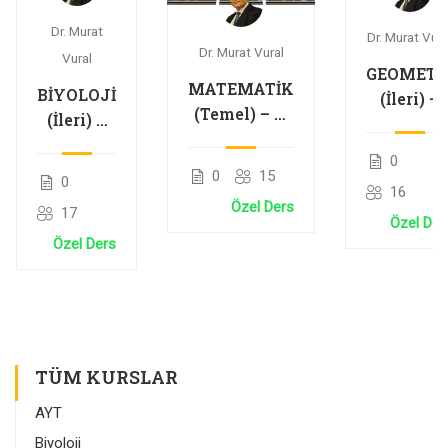
Dr. Murat
Dr. Murat Vura
Dr. Murat Vural
Vural
GEOMETR
MATEMATİK
BİYOLOJİ
(İleri) –
(Temel) – 2.
(İleri) –
Noktanı
Dereceden
Genetik
Analitiği
0
Denklemler
Şifre ve
ve
0
15
0
ve Karmaşık
16
Protein
Doğrunu
Özel Ders
Sayılar
17
Sentezi
Analitiği
Özel Der
Özel Ders
TÜM KURSLAR
AYT
Biyoloji