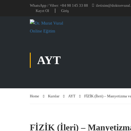
WhatsApp / Viber: +84 98 145 33 88
iletisim@doktorvural
Kayıt Ol
Giriş
AYT
Home
Kurslar
AYT
FİZİK (İleri) – Manyetizma 
FİZİK (İleri) – Manyetiz