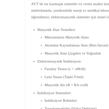
AYT’de ise karmaşık sistemler ve verim analizi üz
müfredatında, yenilenebilir enerji ve medikal tekno
öğrenilmesi, elektromanyetik sistemler için temel ol
Manyetik Alan Temelleri:
Mıknatısların Manyetik Alanı
Akımdan Kaynaklanan Alan (Biot-Savart)
Manyetik Alan Çizgileri ve Yoğunluk
Elektromanyetik İndüksiyon:
Faraday Yasası (ε = -dΦ/dt)
Lenz Yasası (Tepki Yönü)
Manyetik Akı (Φ = BA cosθ)
İndüksiyon Sistemleri:
İndüksiyon Bobinleri
Transformatörler (Voltaj Değişimi)