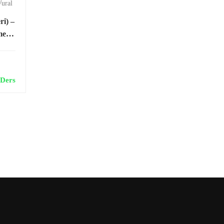
Vural
ri) –
meli
t
 Ders