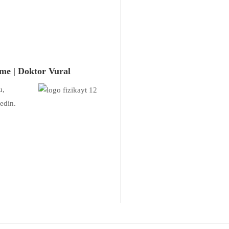
me | Doktor Vural
u,
edin.