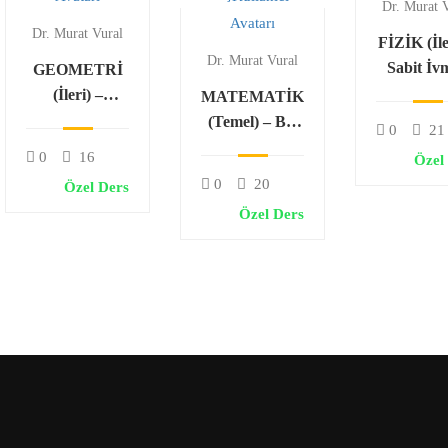
Dr. Murat 
Dr. Murat Vural
FİZİK (İle
Dr. Murat Vural
Sabit İv
GEOMETRİ
Hareke
(İleri) –
MATEMATİK
Noktanın
(Temel) – Bir
0
21
Analitiği ve
Bilinmeyenli
0
16
Özel
Doğrunun
Eşitsizlikler
0
20
Özel Ders
Analitiği
Özel Ders