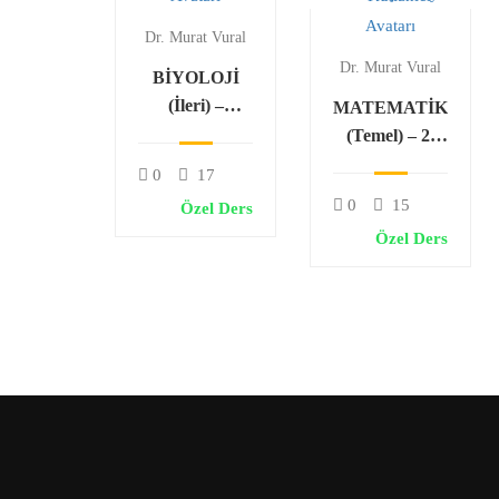
Dr. Murat Vural
Dr. Murat Vural
BİYOLOJİ
(İleri) –
MATEMATİK
Genetik Şifre
(Temel) – 2.
ve Protein
Dereceden
0
17
Sentezi
Denklemler ve
0
15
Özel Ders
Karmaşık
Özel Ders
Sayılar