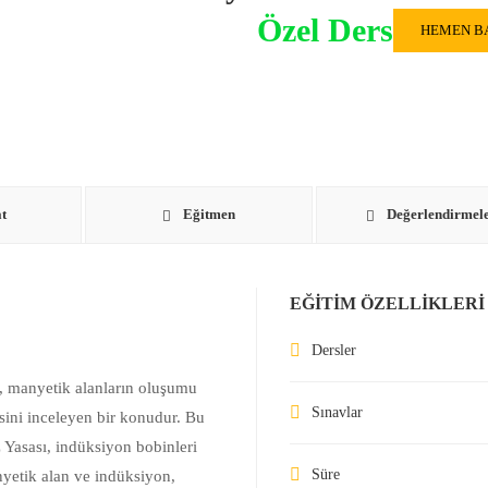
Özel Ders
HEMEN B
t
Eğitmen
Değerlendirmel
EĞITIM ÖZELLIKLERI
Dersler
, manyetik alanların oluşumu
Sınavlar
sini inceleyen bir konudur. Bu
 Yasası, indüksiyon bobinleri
Süre
yetik alan ve indüksiyon,