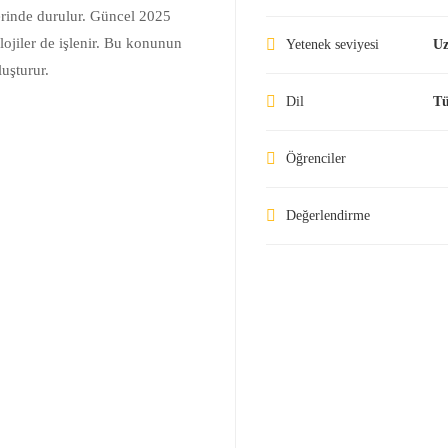
erinde durulur. Güncel 2025
lojiler de işlenir. Bu konunun
Yetenek seviyesi
U
uşturur.
Dil
Tü
Öğrenciler
Değerlendirme