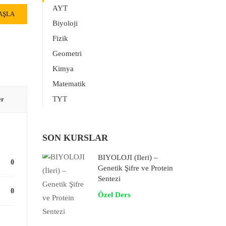
AYT
AŞLA
Biyoloji
Fizik
Geometri
Kimya
Matematik
TYT
er
SON KURSLAR
BİYOLOJİ (İleri) –
0
Genetik Şifre ve Protein
Sentezi
0
Özel Ders